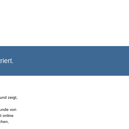
iert.
und zeigt,
Kunde von
t online
chen,