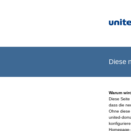
Diese n
Warum wird
Diese Seite 
dass die ne
Ohne diese 
united-doma
konfigurier
Homepage-B